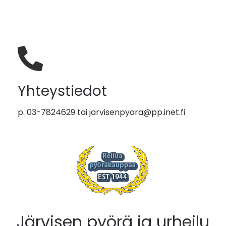
Yhteystiedot
p. 03-7824629 tai
jarvisenpyora@pp.inet.fi
Järvisen pyörä ja urheilu