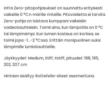
Infra Zero-pitopohjasukset on suunnattu erityisesti
vaikeille 0 °C:n märille rinteille.
Pitovoidetta ei tarvita.
Zero-pohja on loistava kumppani vaikeisiin
voideolosuhteisiin.
Toimii aina, kun lämpötila on 0 °C
tai lämpimämpi.
Kun lumen kosteus on korkea, se
toimii jopa -1…-2 °C:ssa.
Erittäin monipuolinen suksi
lämpimille lumiolosuhteille.
Jäykkyydet:
Medium, Stiff, Xstiff
, pituudet: 188, 195,
202, 207 cm
Hintaan sisältyy Rottefella-siteet asennettuna.