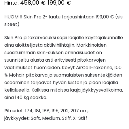
458,00
199,00
Hinta:
€
€
HUOM !! Skin Pro 2- laatu tarjoushintaan 199,00 € (sis.
siteet)
Skin Pro pitokarvasuksi sopii laajalle käyttäjäkunnalle
aina aloittelijasta aktiivihiihtäjiin. Markkinoiden
suosituimman skin-suksen ominaisuudet on
suunniteltu alusta asti erityisesti pitokarvojen
vaatimukset huomioiden. Kevyt AirCell-rakenne, 100
% Mohair pitokarva ja suomalaisten suksentekijöiden
osaaminen tarjoavat hyvän luiston ja pidon laajalla
kelialueella. Kaikissa mitoissa laaja jäykkyysvalikoima,
aina 140 kg saakka.
Pituudet: 174, 181, 188, 195, 202, 207 cm,
jäykkyydet:
Soft, Medium, Stiff, X-Stiff