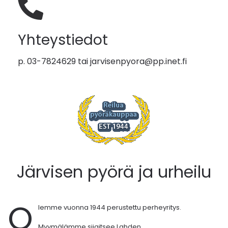
Yhteystiedot
p. 03-7824629 tai
jarvisenpyora@pp.inet.fi
Järvisen pyörä ja urheilu
O
lemme vuonna 1944 perustettu perheyritys.
Myymälämme sijaitsee Lahden