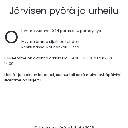
Järvisen pyörä ja urheilu
O
lemme vuonna 1944 perustettu perheyritys.
Myymälämme sijaitsee Lahden
keskustassa,
Rauhankatu 6:ssa.
Liikkeemme on avoinna arkisin Klo. 09.00 - 18.00 ja La 09.00 -
14.00.
Heinä- ja elokuun lauantait, sunnuntait sekä muina pyhäpäivinä
liikemme on suljettu.
© Järvisen pyörä ja Urheilu 2025