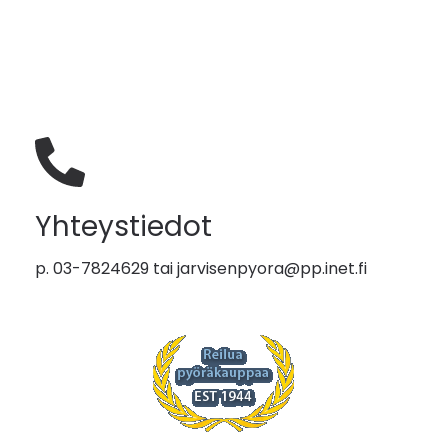
Yhteystiedot
p. 03-7824629 tai
jarvisenpyora@pp.inet.fi