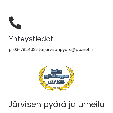
Yhteystiedot
p. 03-7824629 tai
jarvisenpyora@pp.inet.fi
Järvisen pyörä ja urheilu