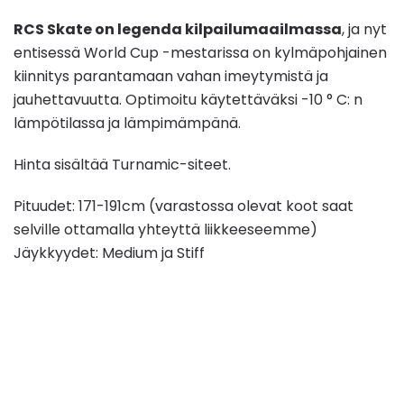
RCS Skate on legenda kilpailumaailmassa
, ja nyt
entisessä World Cup -mestarissa on kylmäpohjainen
kiinnitys parantamaan vahan imeytymistä ja
jauhettavuutta. Optimoitu käytettäväksi -10 ° C: n
lämpötilassa ja lämpimämpänä.
Hinta sisältää Turnamic-siteet.
Pituudet: 171-191cm (varastossa olevat koot saat
selville ottamalla yhteyttä liikkeeseemme)
Jäykkyydet: Medium ja Stiff