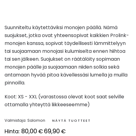
Suunniteltu käytettäviksi monojen päällä. Nämä
suojukset, jotka ovat yhteensopivat kaikkien Prolink-
monojen kanssa, sopivat täydellisesti lämmittelyyn
tai suojaamaan monojasi kulumiselta ennen hiihtoa
tai sen jälkeen. Suojukset on räätälöity sopimaan
monojen päälle ja suojaamaan niiden solkia sekä
antamaan hyvää pitoa kävellessäsi lumella ja muilla
pinnoilla.
Koot: XS - XXL (varastossa olevat koot saat selville
ottamalla yhteyttä liikkeeseemme)
Valmistaja:
Salomon
NÄYTÄ TUOTTEET
80,00
69,90
Hinta:
€
€