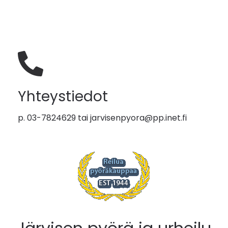
Yhteystiedot
p. 03-7824629 tai
jarvisenpyora@pp.inet.fi