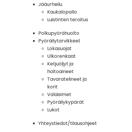
Jääurheilu
Kaukalopallo
Luistinten teroitus
Polkupyörähuolto
Pyöräilytarvikkeet
Lokasuojat
Ulkorenkaat
Ketjuöljyt ja
hoitoaineet
Tavaratelineet ja
korit
Valaisimet
Pyöräilykypärät
Lukot
Yhteystiedot/tilausohjeet