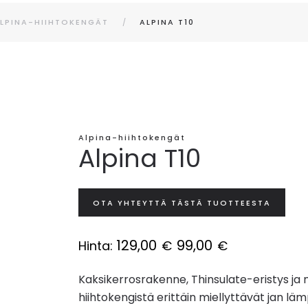
LPINA-HIIHTOKENGÄT
ALPINA T10
Alpina-hiihtokengät
Alpina T10
OTA YHTEYTTÄ TÄSTÄ TUOTTEESTA
129,00
99,00
Hinta:
€
€
Kaksikerrosrakenne, Thinsulate-eristys ja 
hiihtokengistä erittäin miellyttävät jan läm