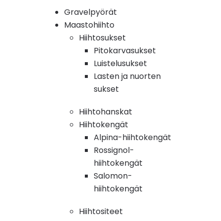
Gravelpyörät
Maastohiihto
Hiihtosukset
Pitokarvasukset
Luistelusukset
Lasten ja nuorten
sukset
Hiihtohanskat
Hiihtokengät
Alpina-hiihtokengät
Rossignol-
hiihtokengät
Salomon-
hiihtokengät
Hiihtositeet