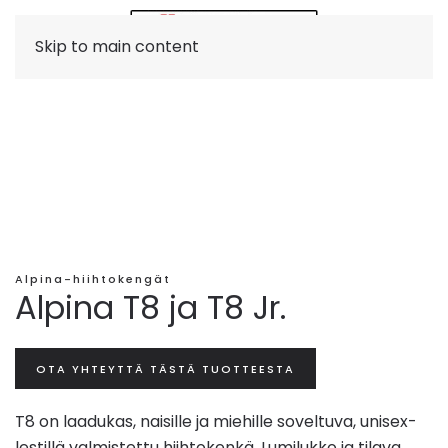
Skip to main content
Alpina-hiihtokengät
Alpina T8 ja T8 Jr.
OTA YHTEYTTÄ TÄSTÄ TUOTTEESTA
T8 on laadukas, naisille ja miehille soveltuva, unisex-
lestillä valmistettu hiihtokenkä. Lumilukko ja tilava,