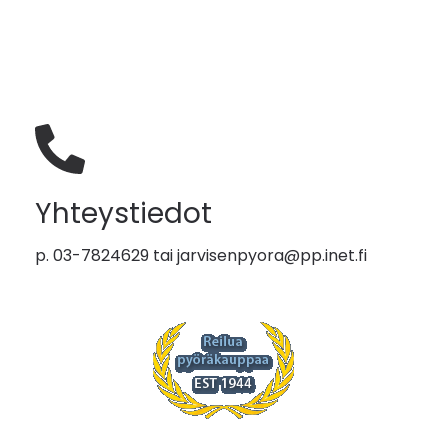
Yhteystiedot
p. 03-7824629 tai
jarvisenpyora@pp.inet.fi