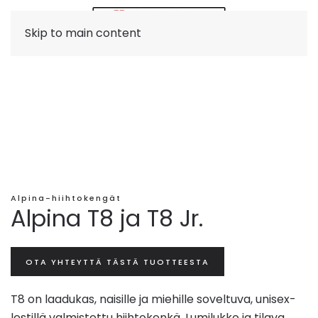
Skip to main content
Alpina-hiihtokengät
Alpina T8 ja T8 Jr.
OTA YHTEYTTÄ TÄSTÄ TUOTTEESTA
T8 on laadukas, naisille ja miehille soveltuva, unisex-
lestillä valmistettu hiihtokenkä. Lumilukko ja tilava,