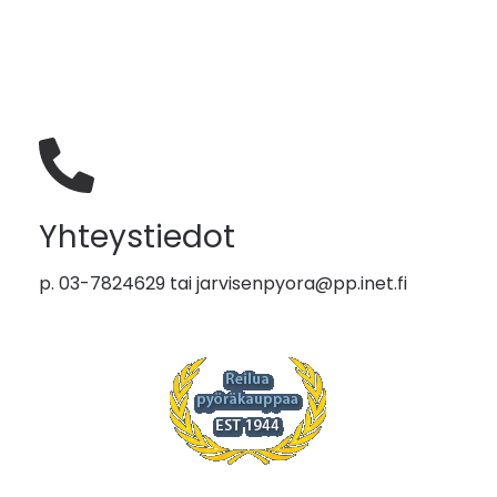
Yhteystiedot
p. 03-7824629 tai
jarvisenpyora@pp.inet.fi