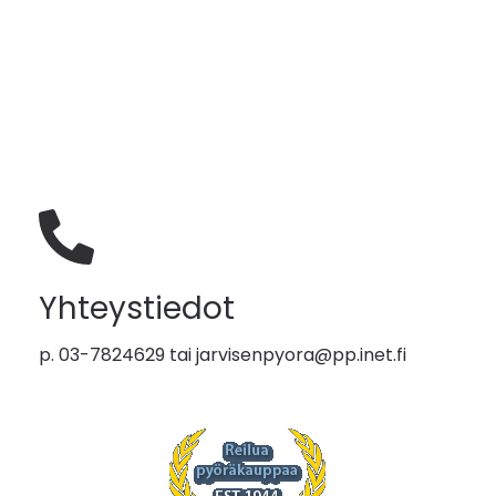
Yhteystiedot
p. 03-7824629 tai
jarvisenpyora@pp.inet.fi