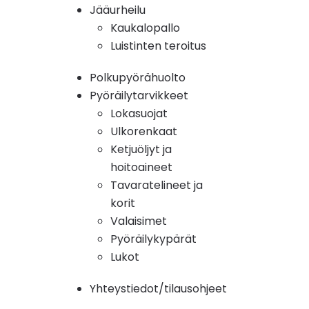
Jääurheilu
Kaukalopallo
Luistinten teroitus
Polkupyörähuolto
Pyöräilytarvikkeet
Lokasuojat
Ulkorenkaat
Ketjuöljyt ja
hoitoaineet
Tavaratelineet ja
korit
Valaisimet
Pyöräilykypärät
Lukot
Yhteystiedot/tilausohjeet