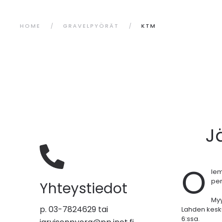
HOME
GRAVELPYÖRÄT
KTM
J
O
le
per
Yhteystiedot
My
p. 03-7824629 tai
Lahden kesk
6:ssa.