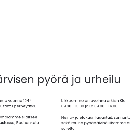
ärvisen pyörä ja urheilu
mme vuonna 1944
Liikkeemme on avoinna arkisin Klo.
ustettu perheyritys.
09.00 - 18.00 ja La 09.00 - 14.00.
ymälämme sijaitsee
Heinä- ja elokuun lauantait, sunnunta
ustassa,
Rauhankatu
sekä muina pyhäpäivinä liikemme o
suljettu.