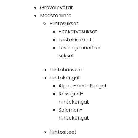
Gravelpyörät
Maastohiihto
Hiihtosukset
Pitokarvasukset
Luistelusukset
Lasten ja nuorten
sukset
Hiihtohanskat
Hiihtokengät
Alpina-hiihtokengät
Rossignol-
hiihtokengät
Salomon-
hiihtokengät
Hiihtositeet