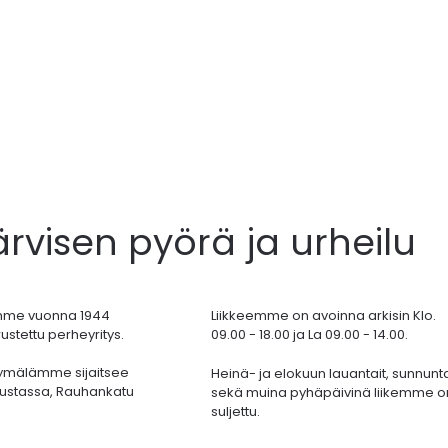
ärvisen pyörä ja urheilu
mme vuonna 1944
Liikkeemme on avoinna arkisin Klo.
ustettu perheyritys.
09.00 - 18.00 ja La 09.00 - 14.00.
ymälämme sijaitsee
Heinä- ja elokuun lauantait, sunnunta
ustassa,
Rauhankatu
sekä muina pyhäpäivinä liikemme o
suljettu.