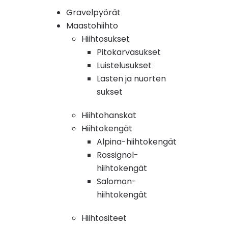
Gravelpyörät
Maastohiihto
Hiihtosukset
Pitokarvasukset
Luistelusukset
Lasten ja nuorten
sukset
Hiihtohanskat
Hiihtokengät
Alpina-hiihtokengät
Rossignol-
hiihtokengät
Salomon-
hiihtokengät
Hiihtositeet