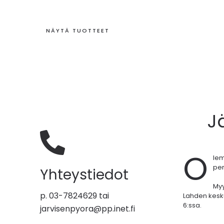
NÄYTÄ TUOTTEET
J
O
le
per
Yhteystiedot
My
p. 03-7824629 tai
Lahden kesk
6:ssa.
jarvisenpyora@pp.inet.fi