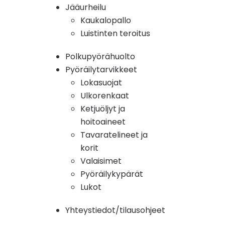
Jääurheilu
Kaukalopallo
Luistinten teroitus
Polkupyörähuolto
Pyöräilytarvikkeet
Lokasuojat
Ulkorenkaat
Ketjuöljyt ja
hoitoaineet
Tavaratelineet ja
korit
Valaisimet
Pyöräilykypärät
Lukot
Yhteystiedot/tilausohjeet