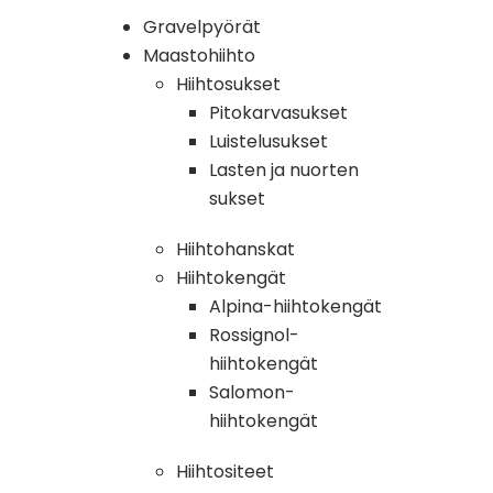
Gravelpyörät
Maastohiihto
Hiihtosukset
Pitokarvasukset
Luistelusukset
Lasten ja nuorten
sukset
Hiihtohanskat
Hiihtokengät
Alpina-hiihtokengät
Rossignol-
hiihtokengät
Salomon-
hiihtokengät
Hiihtositeet