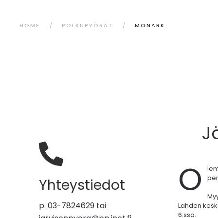
HOME
POLKUPYÖRÄT
MONARK
J
O
le
per
Yhteystiedot
My
p. 03-7824629 tai
Lahden kesk
6:ssa.