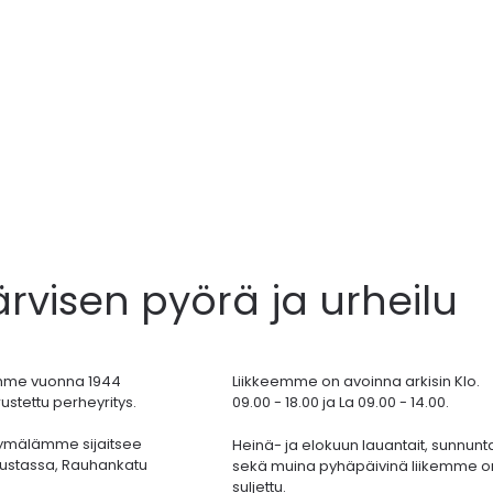
ärvisen pyörä ja urheilu
mme vuonna 1944
Liikkeemme on avoinna arkisin Klo.
ustettu perheyritys.
09.00 - 18.00 ja La 09.00 - 14.00.
ymälämme sijaitsee
Heinä- ja elokuun lauantait, sunnunta
ustassa,
Rauhankatu
sekä muina pyhäpäivinä liikemme o
suljettu.