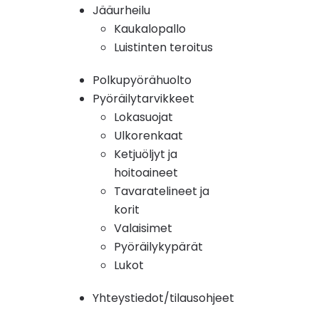
Jääurheilu
Kaukalopallo
Luistinten teroitus
Polkupyörähuolto
Pyöräilytarvikkeet
Lokasuojat
Ulkorenkaat
Ketjuöljyt ja
hoitoaineet
Tavaratelineet ja
korit
Valaisimet
Pyöräilykypärät
Lukot
Yhteystiedot/tilausohjeet