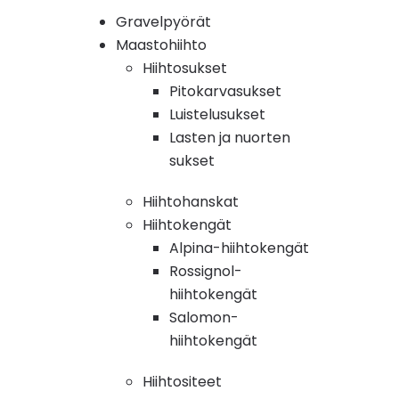
Gravelpyörät
Maastohiihto
Hiihtosukset
Pitokarvasukset
Luistelusukset
Lasten ja nuorten
sukset
Hiihtohanskat
Hiihtokengät
Alpina-hiihtokengät
Rossignol-
hiihtokengät
Salomon-
hiihtokengät
Hiihtositeet