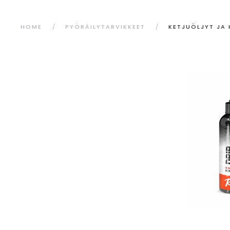
HOME
PYÖRÄILYTARVIKKEET
KETJUÖLJYT JA