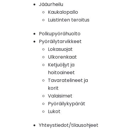
Jääurheilu
Kaukalopallo
Luistinten teroitus
Polkupyörähuolto
Pyöräilytarvikkeet
Lokasuojat
Ulkorenkaat
Ketjuöljyt ja
hoitoaineet
Tavaratelineet ja
korit
Valaisimet
Pyöräilykypärät
Lukot
Yhteystiedot/tilausohjeet