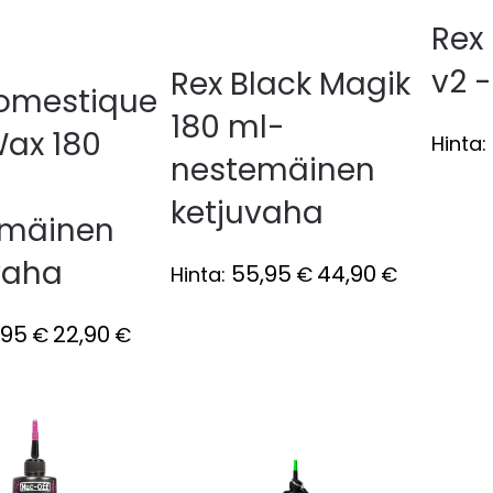
Rex
v2 -
Rex Black Magik
omestique
180 ml-
Wax 180
Hinta:
nestemäinen
ketjuvaha
emäinen
vaha
55,95
44,90
Hinta:
€
€
,95
22,90
€
€