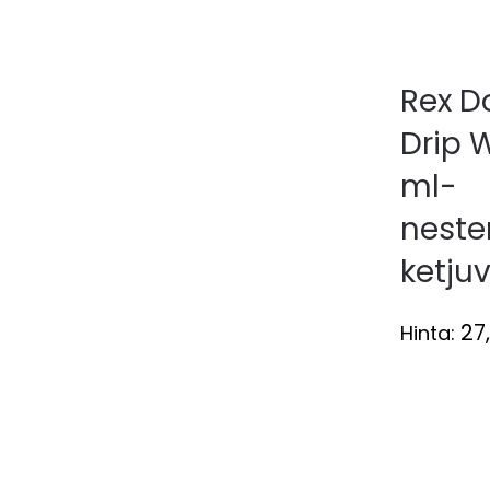
Rex D
Drip 
ml-
nest
ketju
27
Hinta: