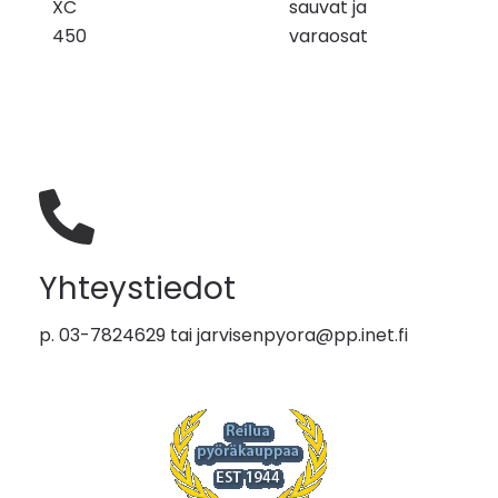
XC
sauvat ja
450
varaosat
Yhteystiedot
p. 03-7824629 tai
jarvisenpyora@pp.inet.fi