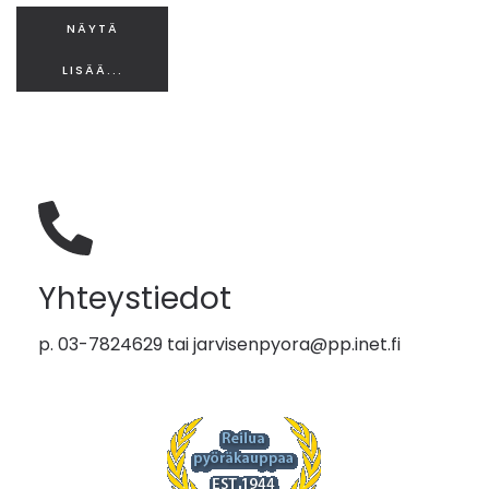
NÄYTÄ
LISÄÄ...
Yhteystiedot
p. 03-7824629 tai
jarvisenpyora@pp.inet.fi