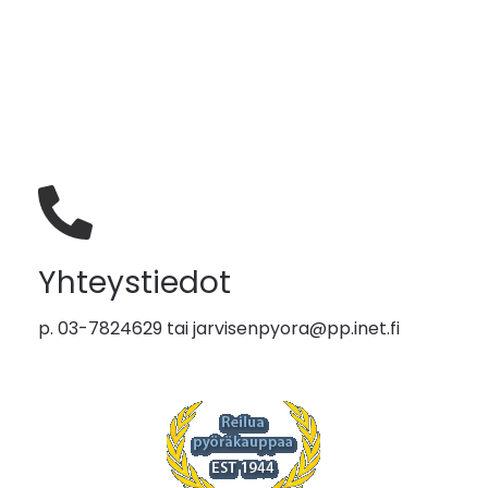
Yhteystiedot
p. 03-7824629 tai
jarvisenpyora@pp.inet.fi