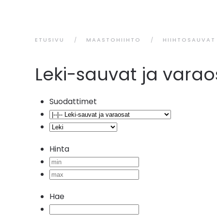
ETUSIVU
MAASTOHIIHTO
HIIHTOSAUVAT
Leki-sauvat ja varao
Suodattimet
Hinta
Hae