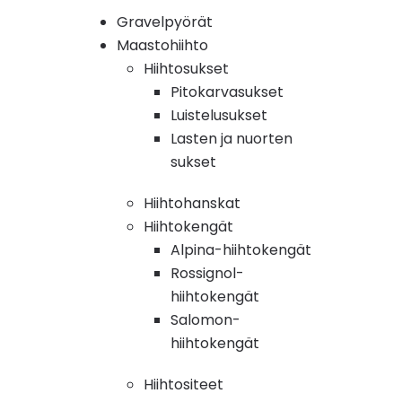
Gravelpyörät
Maastohiihto
Hiihtosukset
Pitokarvasukset
Luistelusukset
Lasten ja nuorten
sukset
Hiihtohanskat
Hiihtokengät
Alpina-hiihtokengät
Rossignol-
hiihtokengät
Salomon-
hiihtokengät
Hiihtositeet