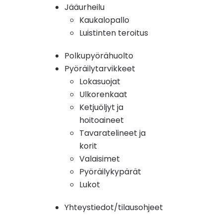
Jääurheilu
Kaukalopallo
Luistinten teroitus
Polkupyörähuolto
Pyöräilytarvikkeet
Lokasuojat
Ulkorenkaat
Ketjuöljyt ja
hoitoaineet
Tavaratelineet ja
korit
Valaisimet
Pyöräilykypärät
Lukot
Yhteystiedot/tilausohjeet