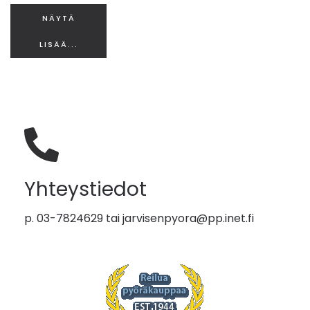
NÄYTÄ
LISÄÄ...
Yhteystiedot
p. 03-7824629 tai
jarvisenpyora@pp.inet.fi