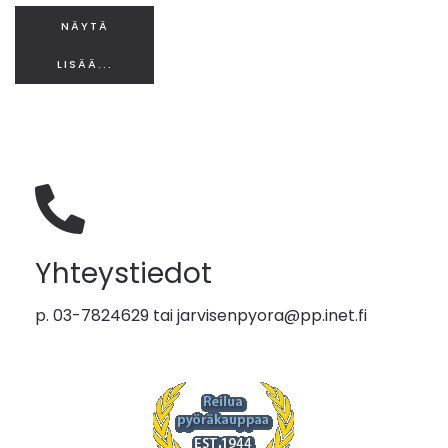
NÄYTÄ
LISÄÄ...
Yhteystiedot
p. 03-7824629 tai
jarvisenpyora@pp.inet.fi