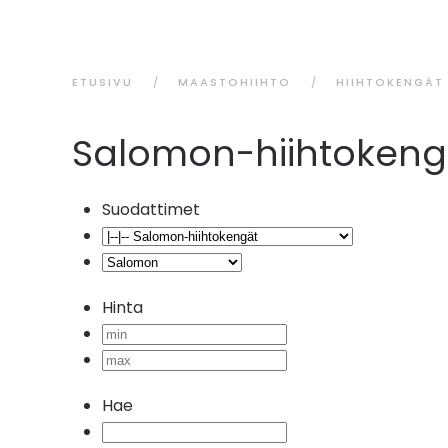
ETUSIVU
MAASTOHIIHTO
HIIHTOKENGÄT
Salomon-hiihtokeng
Suodattimet
Hinta
Hae