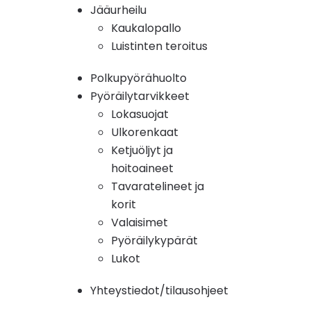
Jääurheilu
Kaukalopallo
Luistinten teroitus
Polkupyörähuolto
Pyöräilytarvikkeet
Lokasuojat
Ulkorenkaat
Ketjuöljyt ja
hoitoaineet
Tavaratelineet ja
korit
Valaisimet
Pyöräilykypärät
Lukot
Yhteystiedot/tilausohjeet