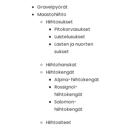
Gravelpyörät
Maastohiihto
Hiihtosukset
Pitokarvasukset
Luistelusukset
Lasten ja nuorten
sukset
Hiihtohanskat
Hiihtokengät
Alpina-hiihtokengät
Rossignol-
hiihtokengät
Salomon-
hiihtokengät
Hiihtositeet