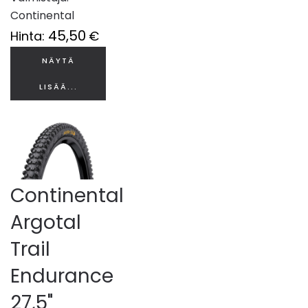
Continental
45,50
Hinta:
€
NÄYTÄ
LISÄÄ...
Continental
Argotal
Trail
Endurance
27,5"