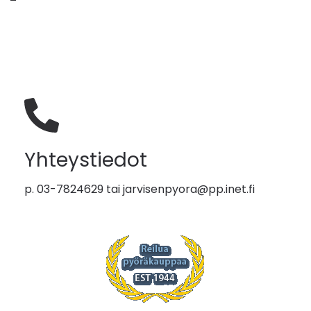
Yhteystiedot
p. 03-7824629 tai
jarvisenpyora@pp.inet.fi