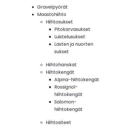
Gravelpyörät
Maastohiihto
Hiihtosukset
Pitokarvasukset
Luistelusukset
Lasten ja nuorten
sukset
Hiihtohanskat
Hiihtokengät
Alpina-hiihtokengät
Rossignol-
hiihtokengät
Salomon-
hiihtokengät
Hiihtositeet