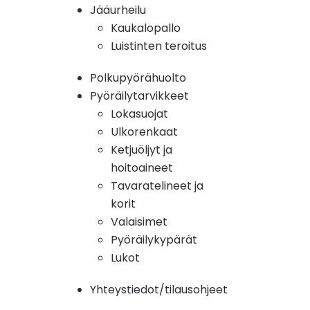
Jääurheilu
Kaukalopallo
Luistinten teroitus
Polkupyörähuolto
Pyöräilytarvikkeet
Lokasuojat
Ulkorenkaat
Ketjuöljyt ja
hoitoaineet
Tavaratelineet ja
korit
Valaisimet
Pyöräilykypärät
Lukot
Yhteystiedot/tilausohjeet