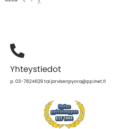
ALKUUN
1
2
Yhteystiedot
p. 03-7824629 tai
jarvisenpyora@pp.inet.fi