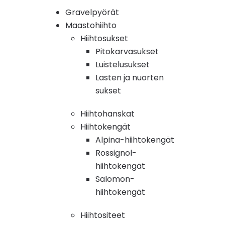
Gravelpyörät
Maastohiihto
Hiihtosukset
Pitokarvasukset
Luistelusukset
Lasten ja nuorten
sukset
Hiihtohanskat
Hiihtokengät
Alpina-hiihtokengät
Rossignol-
hiihtokengät
Salomon-
hiihtokengät
Hiihtositeet