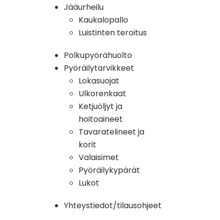
Jääurheilu
Kaukalopallo
Luistinten teroitus
Polkupyörähuolto
Pyöräilytarvikkeet
Lokasuojat
Ulkorenkaat
Ketjuöljyt ja
hoitoaineet
Tavaratelineet ja
korit
Valaisimet
Pyöräilykypärät
Lukot
Yhteystiedot/tilausohjeet