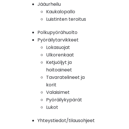
Jääurheilu
Kaukalopallo
Luistinten teroitus
Polkupyörähuolto
Pyöräilytarvikkeet
Lokasuojat
Ulkorenkaat
Ketjuöljyt ja
hoitoaineet
Tavaratelineet ja
korit
Valaisimet
Pyöräilykypärät
Lukot
Yhteystiedot/tilausohjeet