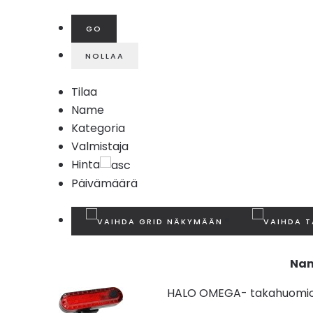
Tilaa
Name
Kategoria
Valmistaja
Hinta
Päivämäärä
Na
HALO OMEGA- takahuomio