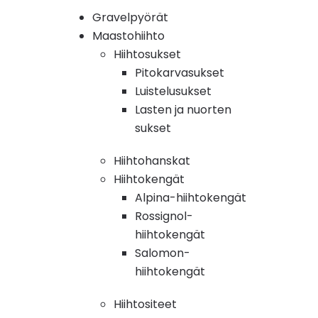
Gravelpyörät
Maastohiihto
Hiihtosukset
Pitokarvasukset
Luistelusukset
Lasten ja nuorten
sukset
Hiihtohanskat
Hiihtokengät
Alpina-hiihtokengät
Rossignol-
hiihtokengät
Salomon-
hiihtokengät
Hiihtositeet