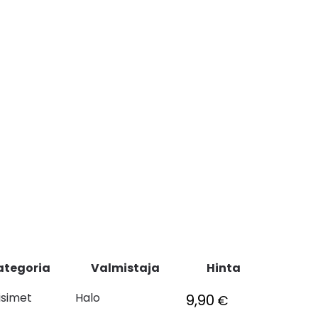
ategoria
Valmistaja
Hinta
isimet
Halo
9,90
€