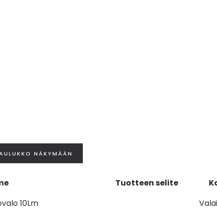
me
Tuotteen selite
K
valo 10Lm
Vala