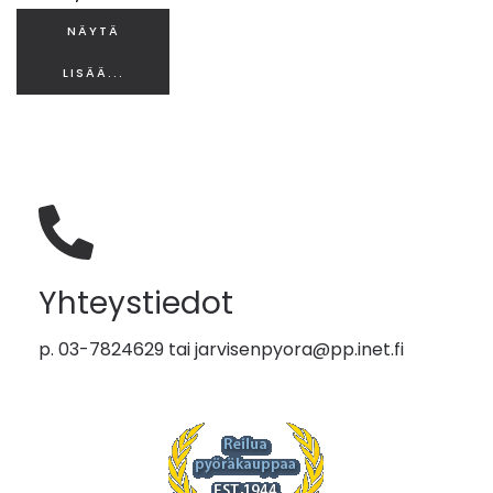
NÄYTÄ
LISÄÄ...
Yhteystiedot
p. 03-7824629 tai
jarvisenpyora@pp.inet.fi