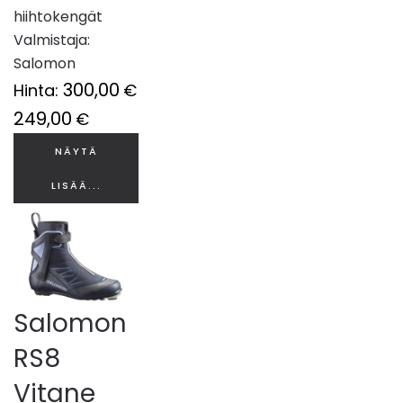
hiihtokengät
Valmistaja:
Salomon
300,00
Hinta:
€
249,00
€
NÄYTÄ
LISÄÄ...
Salomon
RS8
Vitane