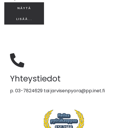
NÄYTÄ
LISÄÄ...
Yhteystiedot
p. 03-7824629 tai
jarvisenpyora@pp.inet.fi