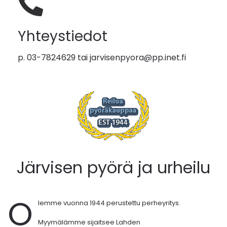
Yhteystiedot
p. 03-7824629 tai
jarvisenpyora@pp.inet.fi
Järvisen pyörä ja urheilu
O
lemme vuonna 1944 perustettu perheyritys.
Myymälämme sijaitsee Lahden