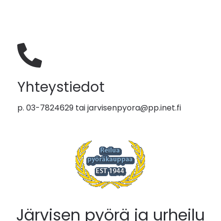
Yhteystiedot
p. 03-7824629 tai
jarvisenpyora@pp.inet.fi
Järvisen pyörä ja urheilu