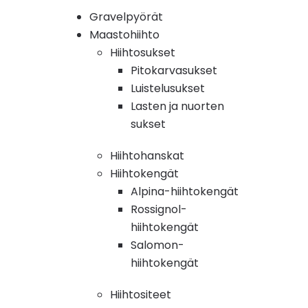
Gravelpyörät
Maastohiihto
Hiihtosukset
Pitokarvasukset
Luistelusukset
Lasten ja nuorten
sukset
Hiihtohanskat
Hiihtokengät
Alpina-hiihtokengät
Rossignol-
hiihtokengät
Salomon-
hiihtokengät
Hiihtositeet