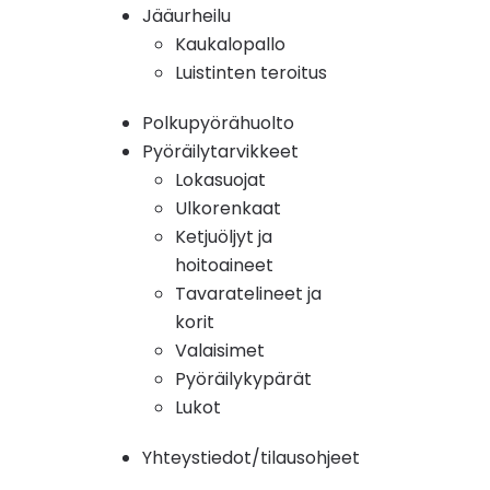
Jääurheilu
Kaukalopallo
Luistinten teroitus
Polkupyörähuolto
Pyöräilytarvikkeet
Lokasuojat
Ulkorenkaat
Ketjuöljyt ja
hoitoaineet
Tavaratelineet ja
korit
Valaisimet
Pyöräilykypärät
Lukot
Yhteystiedot/tilausohjeet