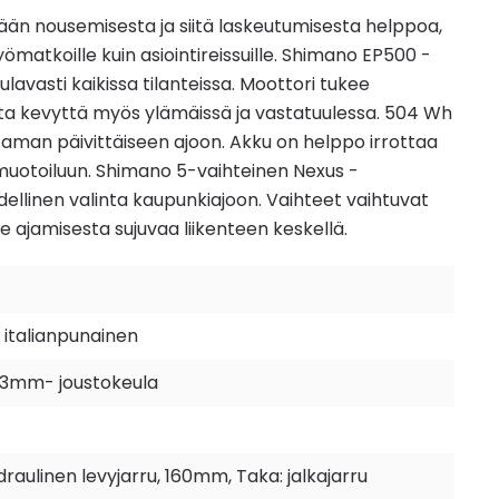
än nousemisesta ja siitä laskeutumisesta helppoa,
yömatkoille kuin asiointireissuille. Shimano EP500 -
lavasti kaikissa tilanteissa. Moottori tukee
sta kevyttä myös ylämäissä ja vastatuulessa. 504 Wh
aman päivittäiseen ajoon. Akku on helppo irrottaa
n muotoiluun. Shimano 5-vaihteinen Nexus -
ellinen valinta kaupunkiajoon. Vaihteet vaihtuvat
ajamisesta sujuvaa liikenteen keskellä.
a italianpunainen
63mm- joustokeula
aulinen levyjarru, 160mm, Taka: jalkajarru