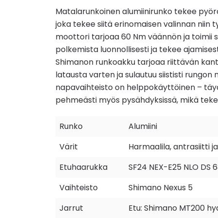
Matalarunkoinen alumiinirunko tekee pyörä
joka tekee siitä erinomaisen valinnan niin t
moottori tarjoaa 60 Nm väännön ja toimii su
polkemista luonnollisesti ja tekee ajamise
Shimanon runkoakku tarjoaa riittävän kant
latausta varten ja sulautuu siististi rungo
napavaihteisto on helppokäyttöinen – täyd
pehmeästi myös pysähdyksissä, mikä tekee 
Runko
Alumiini
Värit
Harmaalila, antrasiitti j
Etuhaarukka
SF24 NEX-E25 NLO DS 
Vaihteisto
Shimano Nexus 5
Jarrut
Etu: Shimano MT200 hydr