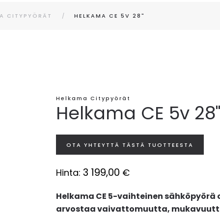
A CITYPYÖRÄT
HELKAMA CE 5V 28"
Helkama Citypyörät
Helkama CE 5v 28
OTA YHTEYTTÄ TÄSTÄ TUOTTEESTA
3 199,00
Hinta:
€
Helkama CE 5-vaihteinen sähköpyörä on
arvostaa vaivattomuutta, mukavuutta 