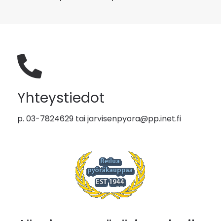
Yhteystiedot
p. 03-7824629 tai
jarvisenpyora@pp.inet.fi