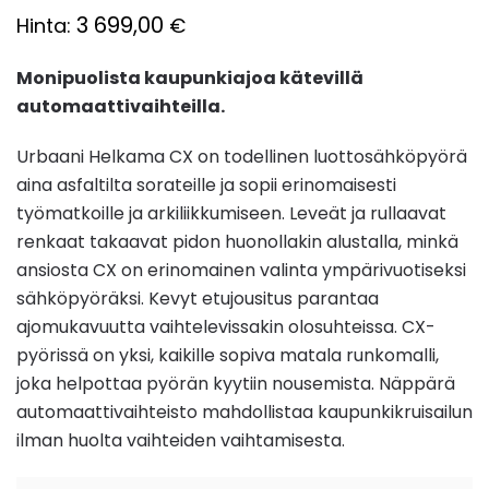
3 699,00
Hinta:
€
Monipuolista kaupunkiajoa kätevillä
automaattivaihteilla.
Urbaani Helkama CX on todellinen luottosähköpyörä
aina asfaltilta sorateille ja sopii erinomaisesti
työmatkoille ja arkiliikkumiseen. Leveät ja rullaavat
renkaat takaavat pidon huonollakin alustalla, minkä
ansiosta CX on erinomainen valinta ympärivuotiseksi
sähköpyöräksi. Kevyt etujousitus parantaa
ajomukavuutta vaihtelevissakin olosuhteissa. CX-
pyörissä on yksi, kaikille sopiva matala runkomalli,
joka helpottaa pyörän kyytiin nousemista. Näppärä
automaattivaihteisto mahdollistaa kaupunkikruisailun
ilman huolta vaihteiden vaihtamisesta.