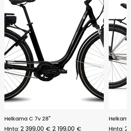
Helkama C 7v 28"
Helkama 
2 399,00
2 199,00
2 
Hinta:
€
€
Hinta: