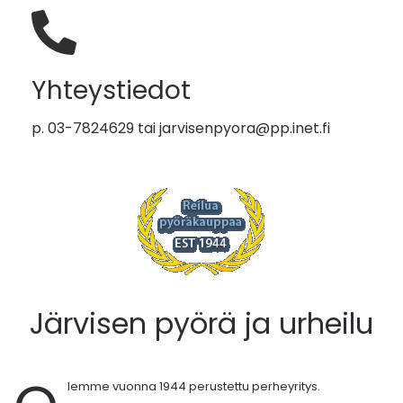
Yhteystiedot
p. 03-7824629 tai
jarvisenpyora@pp.inet.fi
Järvisen pyörä ja urheilu
lemme vuonna 1944 perustettu perheyritys.