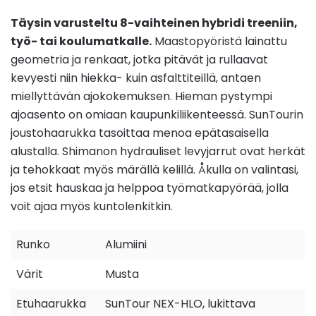
Täysin varusteltu 8-vaihteinen hybridi treeniin,
työ- tai koulumatkalle.
Maastopyöristä lainattu
geometria ja renkaat, jotka pitävät ja rullaavat
kevyesti niin hiekka- kuin asfalttiteillä, antaen
miellyttävän ajokokemuksen. Hieman pystympi
ajoasento on omiaan kaupunkiliikenteessä. SunTourin
joustohaarukka tasoittaa menoa epätasaisella
alustalla. Shimanon hydrauliset levyjarrut ovat herkät
ja tehokkaat myös märällä kelillä. Åkulla on valintasi,
jos etsit hauskaa ja helppoa työmatkapyörää, jolla
voit ajaa myös kuntolenkitkin.
Runko
Alumiini
Värit
Musta
Etuhaarukka
SunTour NEX-HLO, lukittava