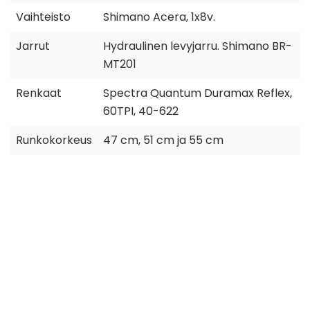
Vaihteisto
Shimano Acera, 1x8v.
Jarrut
Hydraulinen levyjarru. Shimano BR-
MT201
Renkaat
Spectra Quantum Duramax Reflex,
60TPI, 40-622
Runkokorkeus
47 cm, 51 cm ja 55 cm