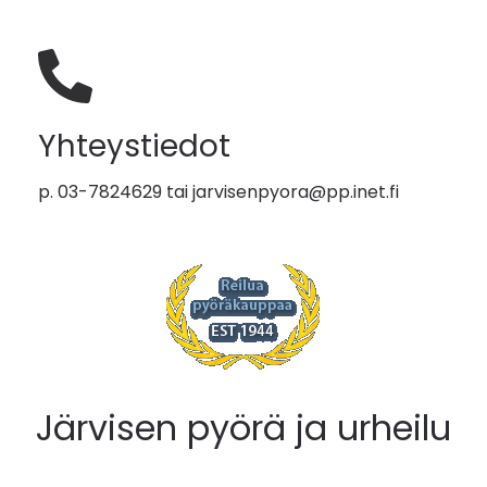
Yhteystiedot
p. 03-7824629 tai
jarvisenpyora@pp.inet.fi
Järvisen pyörä ja urheilu