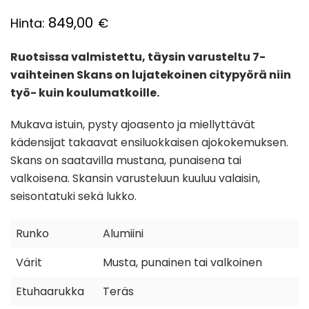
849,00
Hinta:
€
Ruotsissa valmistettu, täysin varusteltu 7-
vaihteinen Skans on lujatekoinen citypyörä niin
työ- kuin koulumatkoille.
Mukava istuin, pysty ajoasento ja miellyttävät
kädensijat takaavat ensiluokkaisen ajokokemuksen.
Skans on saatavilla mustana, punaisena tai
valkoisena. Skansin varusteluun kuuluu valaisin,
seisontatuki sekä lukko.
Runko
Alumiini
Värit
Musta, punainen tai valkoinen
Etuhaarukka
Teräs